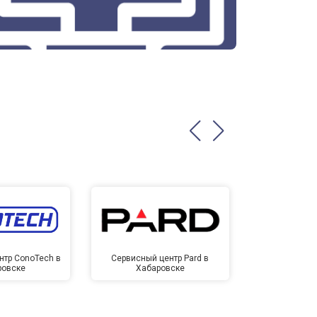
нтр ConoTech в
Сервисный центр Pard в
Сервисный ц
ровске
Хабаровске
Хаба