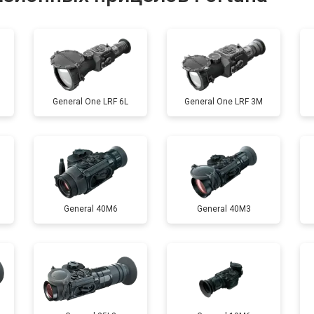
от 60 мин
о
General One LRF 6L
General One LRF 3M
General 40M6
General 40M3