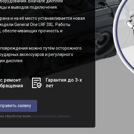
борудования. Вначале дисплей
ицы и выводов подключения.
рана и на её место устанавливается новая
одели General One LRF 3XL. Работы
, обеспечивающих прочность и
 повреждения можно путём осторожного
оударных аксессуаров и регулярного
ия дисплея.
с ремонт
Гарантия до 3-х
обращения
лет
править заявку
 на обработку моих
персональных данных.