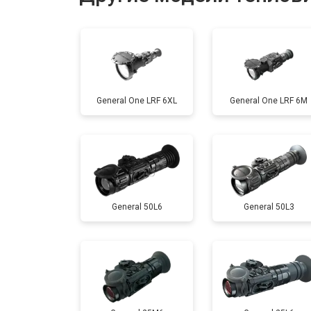
Ремонт или замена детектора
General One LRF 6XL
General One LRF 6M
General 50L6
General 50L3