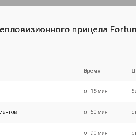
епловизионного прицела Fortun
Время
Ц
от 15 мин
б
ментов
от 60 мин
о
от 90 мин
о