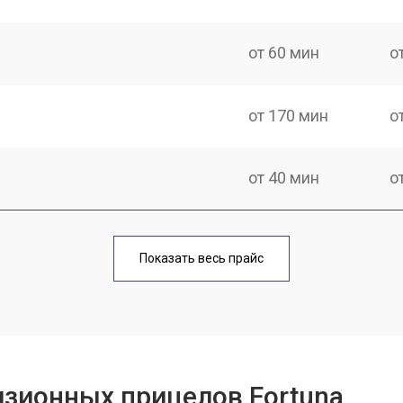
от 60 мин
о
от 170 мин
о
от 40 мин
о
от 170 мин
о
Показать весь прайс
от 70 мин
о
от 90 мин
о
изионных прицелов Fortuna