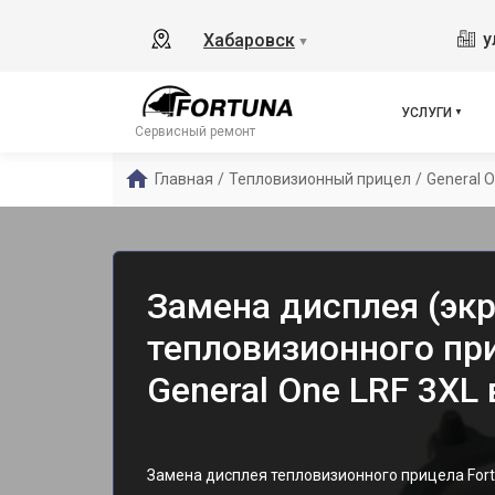
у
Хабаровск
▼
УСЛУГИ
Сервисный ремонт
Главная
/
Тепловизионный прицел
/
General 
Замена дисплея (экр
тепловизионного пр
General One LRF 3XL
Замена дисплея тепловизионного прицела Fo