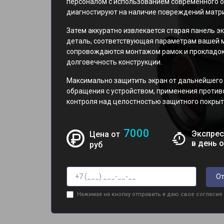
персоналом с использованием современного о
диагностируют на наличие повреждений матр
Затем аккуратно извлекается старая панель эк
деталь, соответствующая параметрам вашей м
сопровождаются монтажом рамок и прокладок
долговечность конструкции.
Максимально защитить экран от дальнейшего
обращения с устройством, применения против
контроля над целостностью защитного покрыт
7000
Экспрес
Цена от
в день 
руб
От
Нажимая на кнопку отправить я даю свое согласие