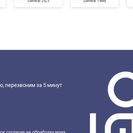
General 25L3
General 19M6
?
, перезвоним за 5 минут
ое согласие на обработку моих