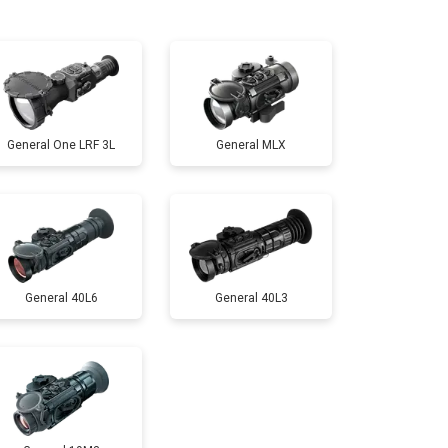
т 10000 ₽
Заказать
General One LRF 3L
General MLX
General 40L6
General 40L3