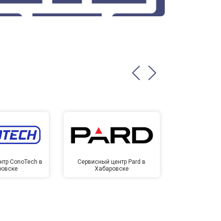
нтр ConoTech в
Сервисный центр Pard в
Сервисный ц
ровске
Хабаровске
Хаба