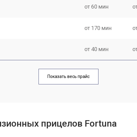
от 60 мин
о
от 170 мин
о
от 40 мин
о
от 170 мин
о
Показать весь прайс
от 70 мин
о
от 90 мин
о
изионных прицелов Fortuna
от 100 мин
о