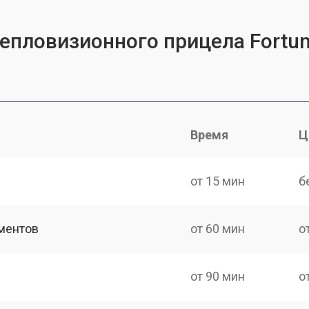
епловизионного прицела Fortun
Время
Ц
от 15 мин
б
ментов
от 60 мин
о
от 90 мин
о