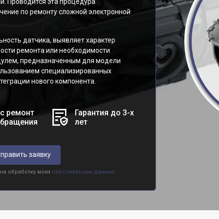
й. Проводится эта процедура
ение по ремонту сложной электронной
ность датчика, выявляет характер
ости ремонта или необходимости
дулем, предназначенным для модели
спользованием специализированных
теграции нового компонента.
с ремонт
Гарантия до 3-х
обращения
лет
править заявку
 на обработку моих
персональных данных.