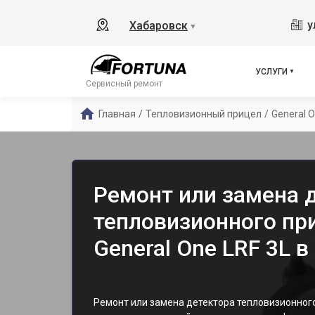
у
Хабаровск
▼
УСЛУГИ
Сервисный ремонт
Главная
/
Тепловизионный прицел
/
General O
Ремонт или замена 
тепловизионного пр
General One LRF 3L 
Ремонт или замена детектора тепловизионного