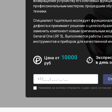
возвращения устройству его ключевых функци
профессиональным мастером, прошедшим обуч
техники.
Специалист тщательно исследует функциональ
дефекта и принимает решение о целесообразн
заменить компонент новым оригинальным мо
General One LRF 3L. Выполняются работы с и
инструментов и приборов для качественной ин
10000
Экспрес
Цена от
в день 
руб
От
Нажимая на кнопку отправить я даю свое согласие