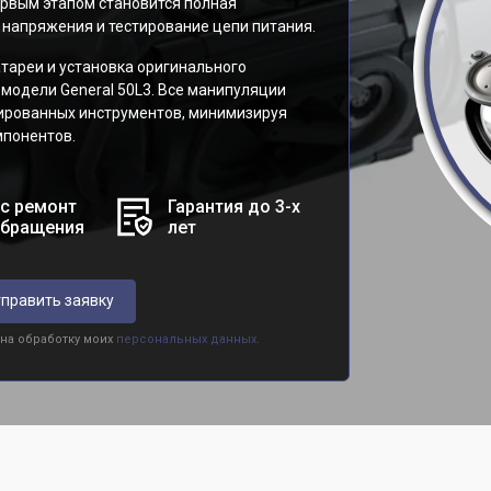
рвым этапом становится полная
 напряжения и тестирование цепи питания.
ареи и установка оригинального
модели General 50L3. Все манипуляции
ированных инструментов, минимизируя
мпонентов.
с ремонт
Гарантия до 3-х
обращения
лет
править заявку
 на обработку моих
персональных данных.