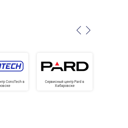
нтр ConoTech в
Сервисный центр Pard в
Сервисный ц
ровске
Хабаровске
Хаба