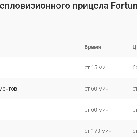
епловизионного прицела Fortun
Время
Ц
от 15 мин
б
ментов
от 60 мин
о
от 60 мин
о
от 170 мин
о