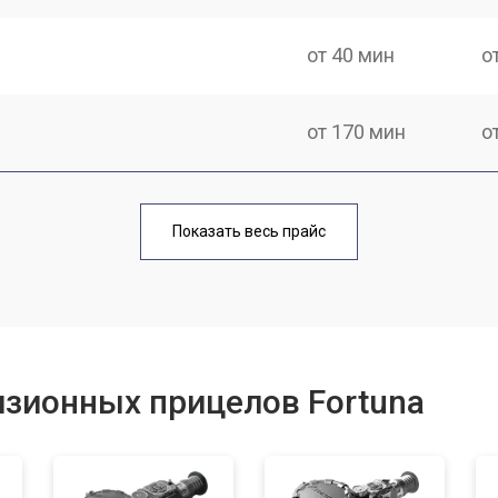
от 40 мин
о
от 170 мин
о
от 70 мин
о
Показать весь прайс
от 90 мин
о
от 100 мин
о
изионных прицелов Fortuna
от 60 мин
о