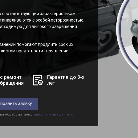
о соответствующий характеристикам
станавливаются с особой осторожностью,
необходимую для высокого разрешения
язнений помогают продлить срок их
алистом предотвратит появление
с ремонт
Гарантия до 3-х
обращения
лет
править заявку
 на обработку моих
персональных данных.