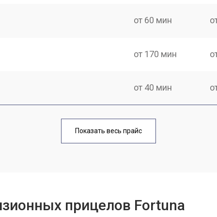
от 60 мин
о
от 170 мин
о
от 40 мин
о
от 70 мин
о
Показать весь прайс
от 90 мин
о
от 100 мин
о
изионных прицелов Fortuna