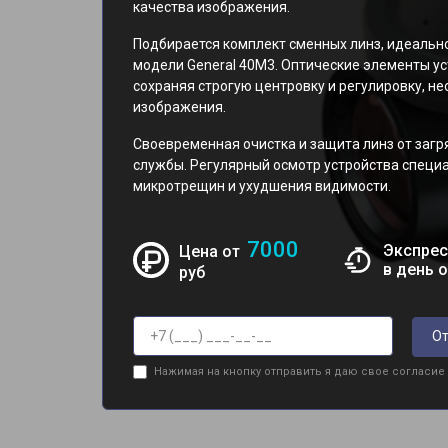
качества изображения.
Подбирается комплект сменных линз, идеальн
модели General 40M3. Оптические элементы у
сохраняя строгую центровку и регулировку, 
изображения.
Своевременная очистка и защита линз от загр
службы. Регулярный осмотр устройства специ
микротрещин и ухудшения видимости.
7000
Экспрес
Цена от
в день 
руб
От
Нажимая на кнопку отправить я даю свое согласие