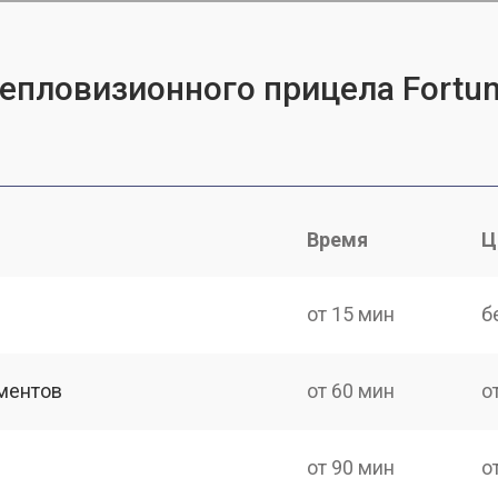
тепловизионного прицела Fortun
Время
Ц
от 15 мин
б
ментов
от 60 мин
о
от 90 мин
о