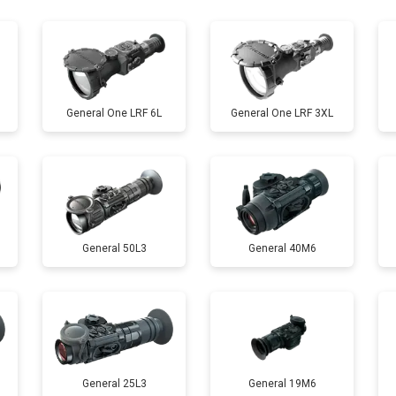
от 60 мин
о
General One LRF 6L
General One LRF 3XL
General 50L3
General 40M6
General 25L3
General 19M6