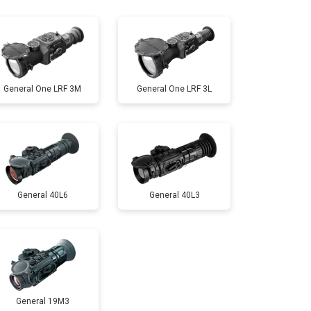
т 10000 ₽
Заказать
General One LRF 3M
General One LRF 3L
General 40L6
General 40L3
General 19M3