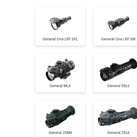
Ремонт или замена детектора
General One LRF 6XL
General One LRF 6M
General MLX
General 50L6
General 25M6
General 25L6