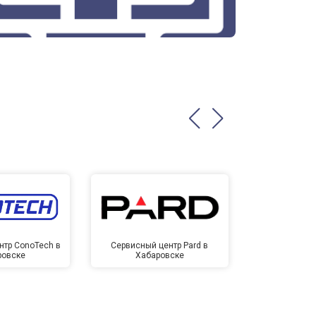
нтр ConoTech в
Сервисный центр Pard в
Сервисный ц
ровске
Хабаровске
Хаба