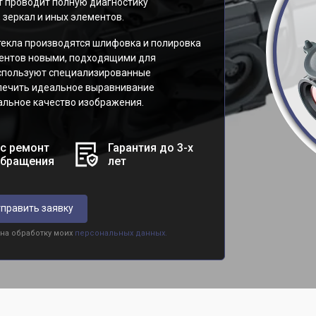
т проводит полную диагностику
 зеркал и иных элементов.
екла производятся шлифовка и полировка
ентов новыми, подходящими для
используют специализированные
спечить идеальное выравнивание
альное качество изображения.
с ремонт
Гарантия до 3-х
обращения
лет
править заявку
 на обработку моих
персональных данных.