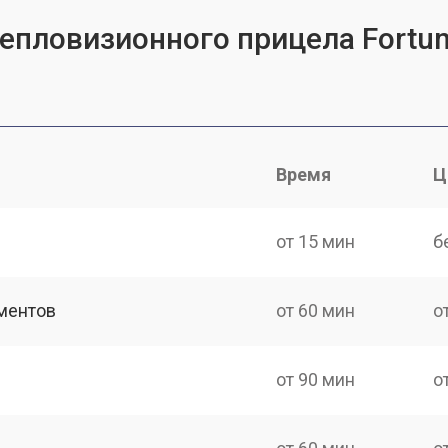
тепловизионного прицела Fortun
Время
Ц
от 15 мин
б
ментов
от 60 мин
о
от 90 мин
о