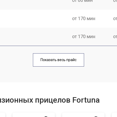
от 60 мин
о
от 170 мин
о
от 170 мин
о
от 70 мин
о
Показать весь прайс
от 90 мин
о
от 100 мин
о
изионных прицелов Fortuna
от 60 мин
о