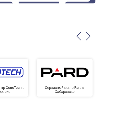
нтр ConoTech в
Сервисный центр Pard в
Сервисный ц
ровске
Хабаровске
Хаба