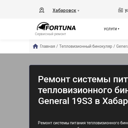
у
Хабаровск
▼
УСЛУГИ
Сервисный ремонт
Главная
/
Тепловизионный бинокуляр
/
Gener
Ремонт системы пит
тепловизионного бин
General 19S3 в Хаба
Ремонт системы питания тепловизионного бин