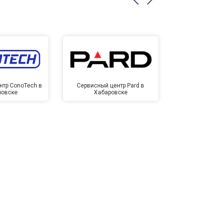
нтр ConoTech в
Сервисный центр Pard в
Сервисный ц
ровске
Хабаровске
Хаба