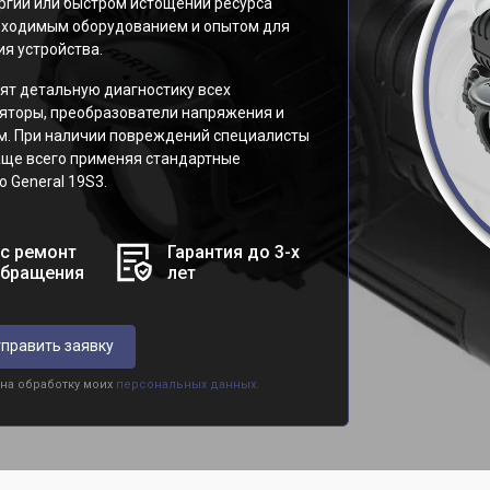
ргии или быстром истощении ресурса
обходимым оборудованием и опытом для
я устройства.
ят детальную диагностику всех
яторы, преобразователи напряжения и
м. При наличии повреждений специалисты
аще всего применяя стандартные
 General 19S3.
с ремонт
Гарантия до 3-х
обращения
лет
править заявку
 на обработку моих
персональных данных.