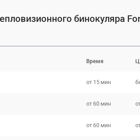
тепловизионного бинокуляра For
Время
Ц
от 15 мин
б
от 60 мин
о
от 60 мин
о