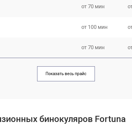
от 70 мин
о
от 100 мин
о
от 70 мин
о
от 40 мин
о
Показать весь прайс
от 110 мин
о
от 60 мин
о
зионных бинокуляров Fortuna
от 60 мин
о