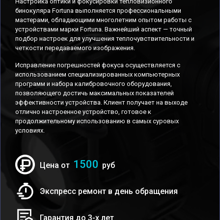
Настройка оптики и фокусировки тепловизионного
бинокуляра Fortuna выполняется профессиональными
мастерами, обладающими многолетним опытом работы с
устройствами марки Fortuna. Важнейший аспект — точный
подбор настроек для улучшения теплочувствительности и
четкости передаваемого изображения.
Исправление погрешностей фокуса осуществляется с
использованием специализированных компьютерных
программ и набора калибровочного оборудования,
позволяющего достичь максимальных показателей
эффективности устройства. Клиент получает на выходе
отлично настроенное устройство, готовое к
продолжительному использованию в самых суровых
условиях.
1500
Цена от
руб
Экспресс ремонт в день обращения
Гарантия до 3-х лет